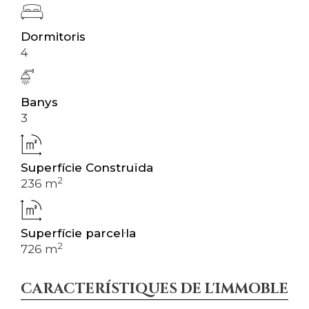
Dormitoris
4
Banys
3
Superfície Construïda
2
236 m
Superfície parcel·la
2
726 m
CARACTERÍSTIQUES DE L'IMMOBLE