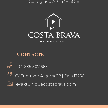
Col·legiada API nº A13658
Contacte
+34 685 507 683
C/ Enginyer Algarra 28
|
Pals 17256
eva@uniquecostabrava.com