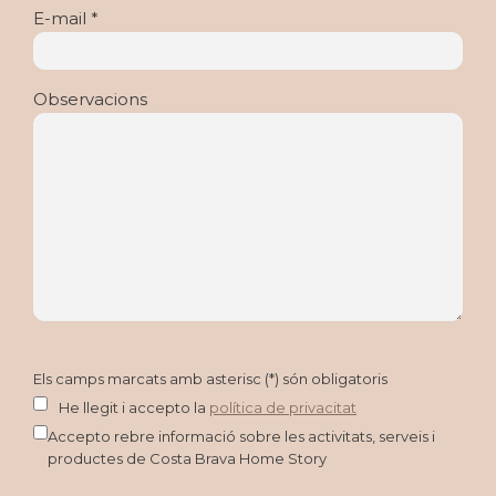
E-mail *
Observacions
Els camps marcats amb asterisc (*) són obligatoris
He llegit i accepto la
política de privacitat
Accepto rebre informació sobre les activitats, serveis i
productes de Costa Brava Home Story