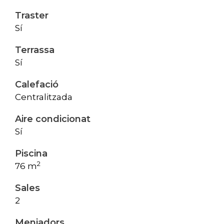
Traster
Sí
Terrassa
Sí
Calefació
Centralitzada
Aire condicionat
Sí
Piscina
2
76 m
Sales
2
Menjadors