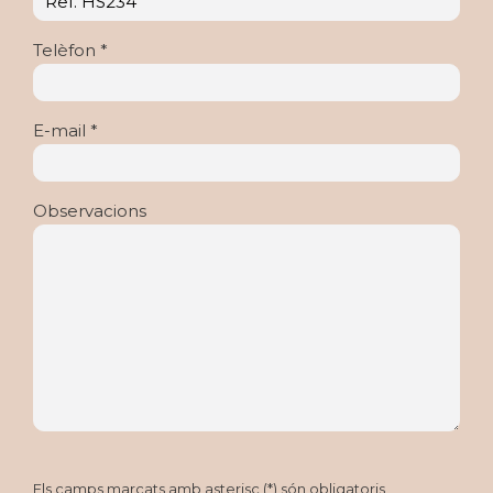
Telèfon *
E-mail *
Observacions
Els camps marcats amb asterisc (*) són obligatoris