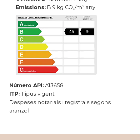
Emissions:
B 9 kg CO₂/m² any
45
9
Número API:
A13658
ITP:
Tipus vigent
Despeses notarials i registrals segons
aranzel