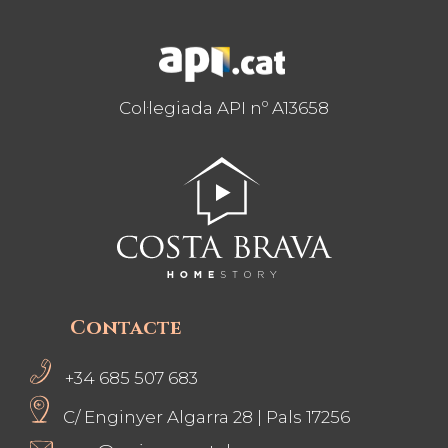
Col·legiada API nº A13658
Contacte
+34 685 507 683
C/ Enginyer Algarra 28
|
Pals 17256