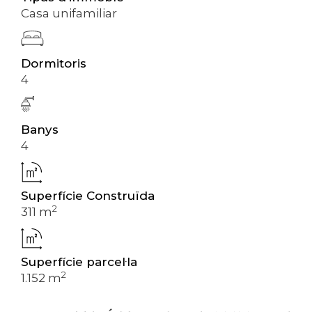
Casa unifamiliar
Dormitoris
4
Banys
4
Superfície Construïda
2
311 m
Superfície parcel·la
2
1.152 m